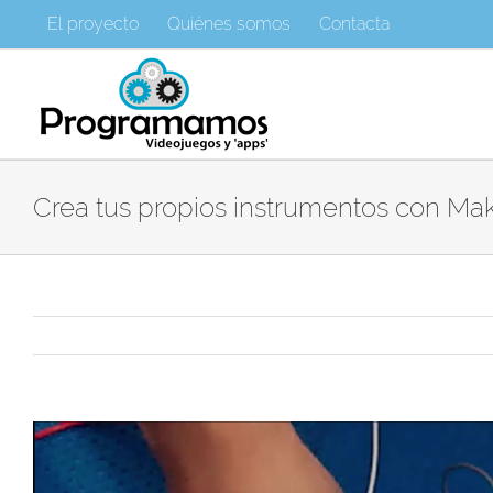
Saltar
El proyecto
Quiénes somos
Contacta
al
contenido
Crea tus propios instrumentos con M
Ver
imagen