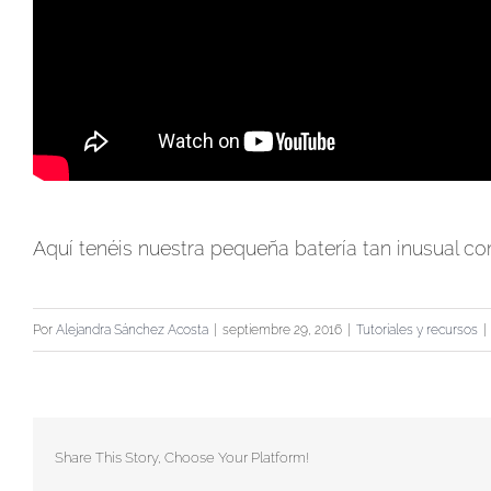
Aquí tenéis nuestra pequeña batería tan inusual com
Por
Alejandra Sánchez Acosta
|
septiembre 29, 2016
|
Tutoriales y recursos
|
Share This Story, Choose Your Platform!