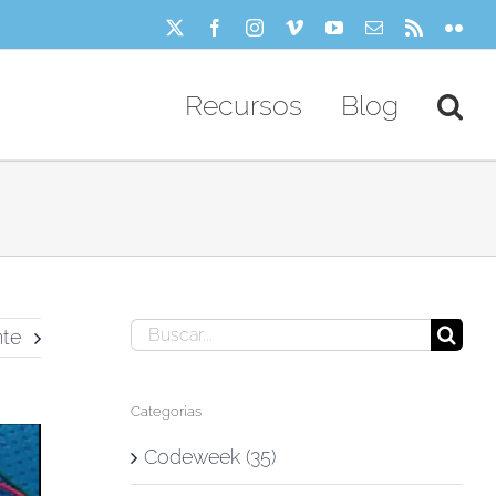
X
Facebook
Instagram
Vimeo
YouTube
Correo
Rss
Flick
electrónico
Recursos
Blog
Buscar:
nte
Categorías
Codeweek (35)