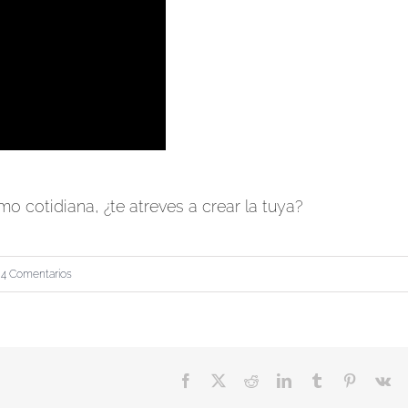
o cotidiana, ¿te atreves a crear la tuya?
4 Comentarios
Facebook
X
Reddit
LinkedIn
Tumblr
Pinterest
V