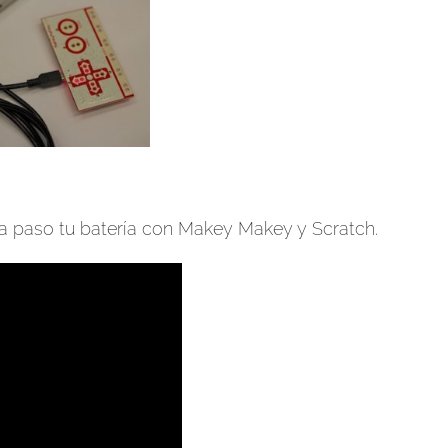
a paso tu batería con Makey Makey y Scratch.