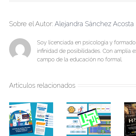
Sobre el Autor:
Alejandra Sánchez Acosta
Soy licenciada en psicología y formad
infinidad de posibilidades. Con amplía e
campo de la educación no formal.
Artículos relacionados
¡Hamelin 77 llega
a
REA para trabajar
a Aula Corto!
a
la variabilidad en
Ideas y recursos
a
el aula: una nueva
para acompañar el
on
dimensión del
visionado de la
pensamiento