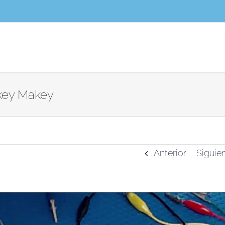
akey Makey
Anterior
Siguie