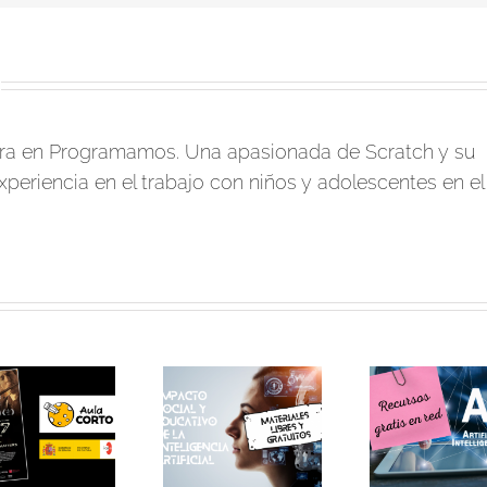
ora en Programamos. Una apasionada de Scratch y su
xperiencia en el trabajo con niños y adolescentes en el
Materiales para los
La C
Compartimos los
cursos
Europe
materiales del
«Programación de
la «Gu
curso «Impacto
inteligencia
enseña
social y educativo
artificial» y
informá
de la inteligencia
«Sistemas de
un