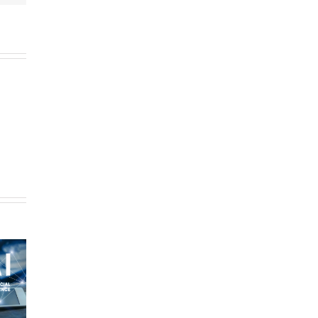
omisión
¡Hamelin 77 llega
a publica
REA para trabajar
a Aula Corto!
ía para la
la variabilidad en
Ideas y recursos
nza de la
el aula: una nueva
para acompañar el
tica» (con
dimensión del
visionado de la
 gran
pensamiento