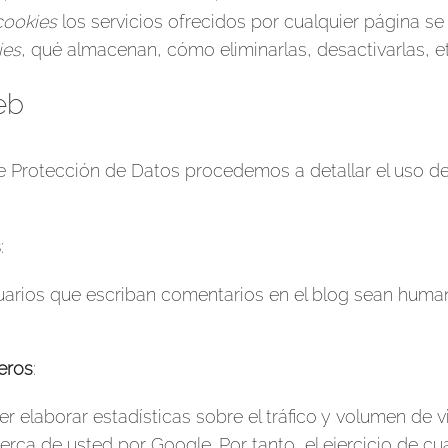
cookies
los servicios ofrecidos por cualquier página 
ies
, qué almacenan, cómo eliminarlas, desactivarlas, e
eb
de Protección de Datos procedemos a detallar el uso d
s
:
suarios que escriban comentarios en el blog sean huma
eros
:
 elaborar estadísticas sobre el tráfico y volumen de vis
erca de usted por Google. Por tanto, el ejercicio de c