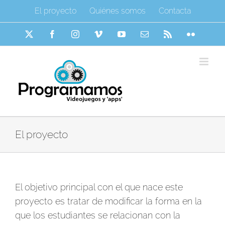
Saltar
El proyecto
Quiénes somos
Contacta
al
contenido
X
Facebook
Instagram
Vimeo
YouTube
Correo
Rss
Flickr
electrónico
El proyecto
El objetivo principal con el que nace este
proyecto es tratar de modificar la forma en la
que los estudiantes se relacionan con la