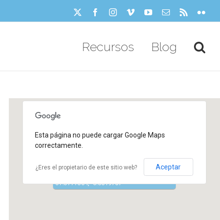
X
Facebook
Instagram
Vimeo
YouTube
Correo
Rss
Flick
electrónico
Recursos
Blog
Esta página no puede cargar Google Maps
correctamente.
Aceptar
¿Eres el propietario de este sitio web?
37.3777364, -6.0019707