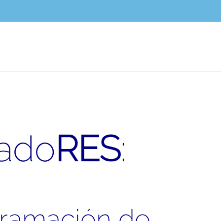
ado
RES
:
gramación de