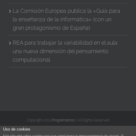
La Comisión Europea publica la «Guía para
la enseñanza de la informática» (con un
gran protagonismo de España)
REA para trabajar la variabilidad en el aula:
una nueva dimensión del pensamiento
computacional
Copyright 2013
Programamos
| All Rights Reserved
Uso de cookies
X
Facebook
Instagram
Vimeo
YouTube
Correo
Rss
Flickr
Este sitio web utiliza cookies para que usted tenga la mejor experiencia de usuario. Si