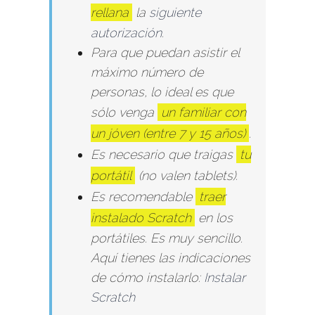
rellana
la
siguiente
autorización
.
Para que puedan asistir el
máximo número de
personas, lo ideal es que
sólo venga
un familiar con
un jóven (entre 7 y 15 años)
.
Es necesario que traigas
tu
portátil
(no valen tablets).
Es recomendable
traer
instalado Scratch
en los
portátiles. Es muy sencillo.
Aquí tienes las indicaciones
de cómo instalarlo:
Instalar
Scratch