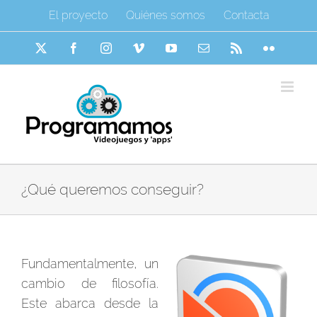
Saltar
El proyecto
Quiénes somos
Contacta
al
contenido
X
Facebook
Instagram
Vimeo
YouTube
Correo
Rss
Flickr
electrónico
¿Qué queremos conseguir?
Fundamentalmente, un
cambio de filosofía.
Este abarca desde la