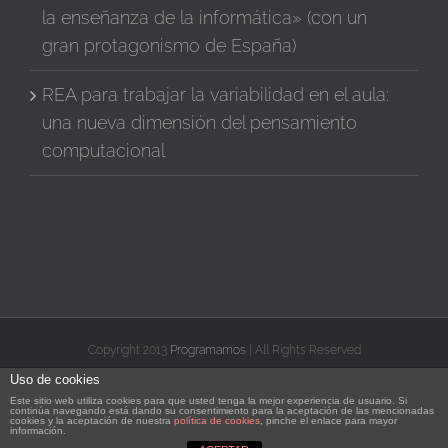
la enseñanza de la informática» (con un
gran protagonismo de España)
REA para trabajar la variabilidad en el aula:
una nueva dimensión del pensamiento
computacional
Copyright 2013
Programamos
| All Rights Reserved
Uso de cookies
X
Facebook
Instagram
Vimeo
YouTube
Correo
Rss
Flickr
Este sitio web utiliza cookies para que usted tenga la mejor experiencia de usuario. Si
electrónico
continúa navegando está dando su consentimiento para la aceptación de las mencionadas
cookies y la aceptación de nuestra
política de cookies
, pinche el enlace para mayor
información.