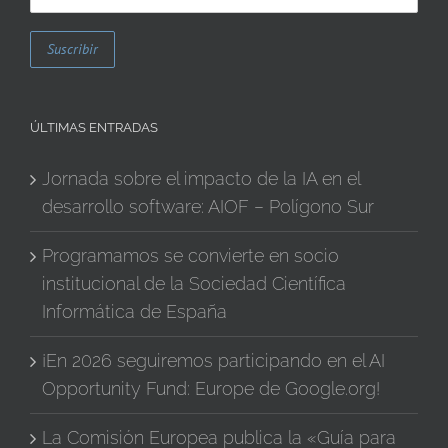
ÚLTIMAS ENTRADAS
Jornada sobre el impacto de la IA en el
desarrollo software: AIOF – Polígono Sur
Programamos se convierte en socio
institucional de la Sociedad Científica
Informática de España
¡En 2026 seguiremos participando en el AI
Opportunity Fund: Europe de Google.org!
La Comisión Europea publica la «Guía para