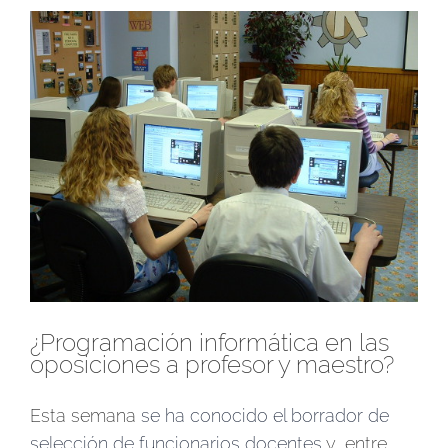
Ver
imagen
más
grande
¿Programación informática en las
oposiciones a profesor y maestro?
Esta semana
se ha conocido el borrador de
selección de funcionarios docentes
y, entre