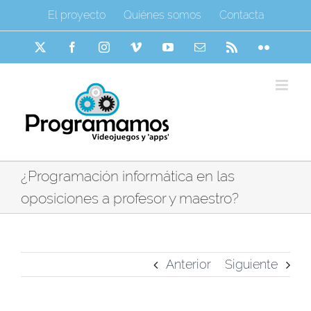
Saltar
El proyecto
Quiénes somos
Contacta
al
contenido
X
Facebook
Instagram
Vimeo
YouTube
Correo
Rss
Flickr
electrónico
¿Programación informática en las
oposiciones a profesor y maestro?
Anterior
Siguiente