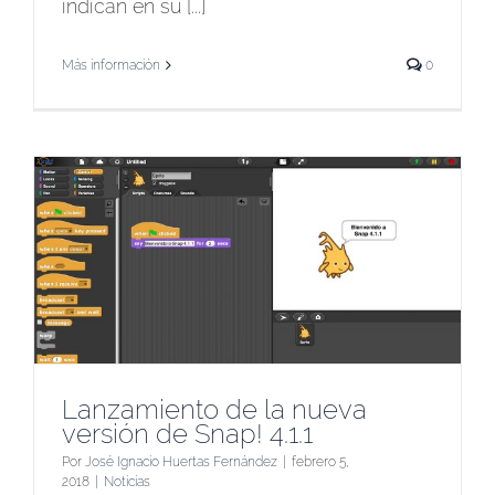
indican en su [...]
Más información
0
Lanzamiento de la nueva
versión de Snap! 4.1.1
Por
José Ignacio Huertas Fernández
|
febrero 5,
2018
|
Noticias