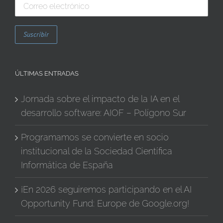
ÚLTIMAS ENTRADAS
Jornada sobre el impacto de la IA en el
desarrollo software: AIOF – Polígono Sur
Programamos se convierte en socio
institucional de la Sociedad Científica
Informática de España
¡En 2026 seguiremos participando en el AI
Opportunity Fund: Europe de Google.org!