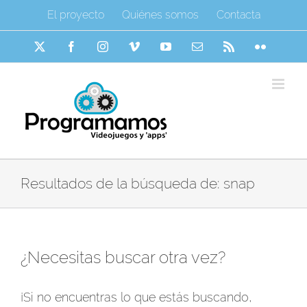
Saltar
El proyecto
Quiénes somos
Contacta
al
contenido
X
Facebook
Instagram
Vimeo
YouTube
Correo
Rss
Flickr
electrónico
Resultados de la búsqueda de: snap
¿Necesitas buscar otra vez?
¡Si no encuentras lo que estás buscando,