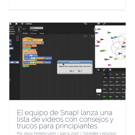
El equipo de Snap! lanza una
lista de vídeos con consejos y
trucos para principiantes
Por
Jesús Moreno León
|
julio 9, 2020
|
Tutoriales y recursos