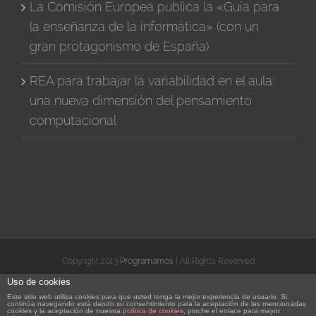
La Comisión Europea publica la «Guía para
la enseñanza de la informática» (con un
gran protagonismo de España)
REA para trabajar la variabilidad en el aula:
una nueva dimensión del pensamiento
computacional
Copyright 2013
Programamos
| All Rights Reserved
Uso de cookies
X
Facebook
Instagram
Vimeo
YouTube
Correo
Rss
Flickr
Este sitio web utiliza cookies para que usted tenga la mejor experiencia de usuario. Si
electrónico
continúa navegando está dando su consentimiento para la aceptación de las mencionadas
cookies y la aceptación de nuestra
política de cookies
, pinche el enlace para mayor