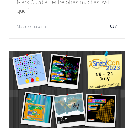
Mark Guzdial, entre otras muchas. Así
que [...]
Más información
0
á