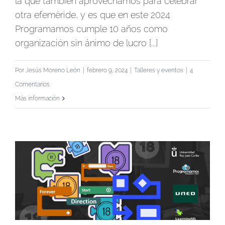
la que también aprovechamos para celebrar
otra efeméride, y es que en este 2024
Programamos cumple 10 años como
organización sin ánimo de lucro [...]
Por
Jesús Moreno León
|
febrero 9, 2024
|
Talleres y eventos
|
4
Comentarios
Más información