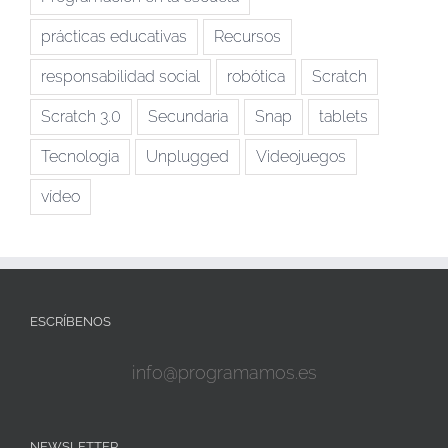
prácticas educativas
Recursos
responsabilidad social
robótica
Scratch
Scratch 3.0
Secundaria
Snap
tablets
Tecnologia
Unplugged
Videojuegos
vídeo
ESCRÍBENOS
info@programamos.es
NEWSLETTER