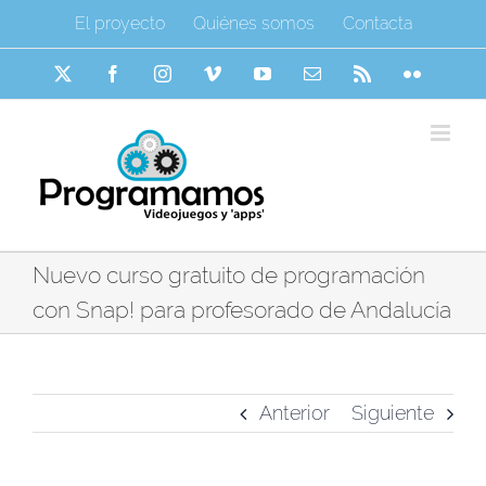
Saltar
El proyecto
Quiénes somos
Contacta
al
contenido
X
Facebook
Instagram
Vimeo
YouTube
Correo
Rss
Flickr
electrónico
Nuevo curso gratuito de programación
con Snap! para profesorado de Andalucía
Anterior
Siguiente