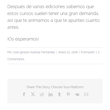
Después de varias ediciones sabemos que
estos cursos suelen tener una gran demanda,
así que te animamos a que te apuntes cuanto
antes.
¡Os esperamos!
Por
José Ignacio Huertas Fernández
|
enero 10, 2018
|
Formación
|
2
Comentarios
Share This Story, Choose Your Platform!
Facebook
X
Reddit
LinkedIn
Tumblr
Pinterest
Vk
Correo
electrónico