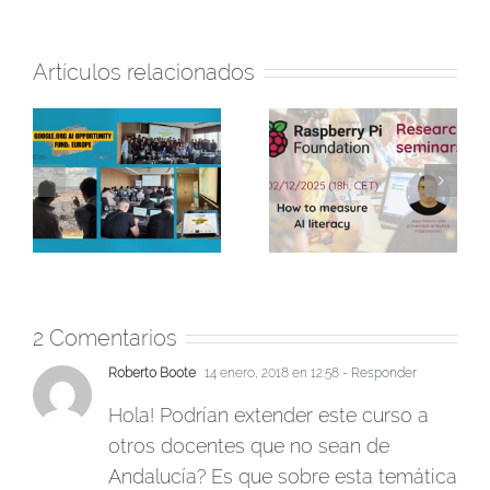
Artículos relacionados
Programamos
Finaliza la primera
participa en los
edición de la
el
«Seminarios de
experiencia formativa
:
investigación» de
en IA con Sevilla
r
RaspberryPi
Negra
Foundation
2 Comentarios
Roberto Boote
14 enero, 2018 en 12:58
- Responder
Hola! Podrían extender este curso a
otros docentes que no sean de
Andalucía? Es que sobre esta temática