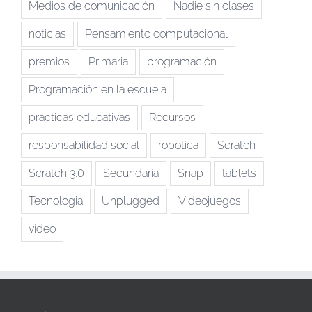
Medios de comunicación
Nadie sin clases
noticias
Pensamiento computacional
premios
Primaria
programación
Programación en la escuela
prácticas educativas
Recursos
responsabilidad social
robótica
Scratch
Scratch 3.0
Secundaria
Snap
tablets
Tecnologia
Unplugged
Videojuegos
vídeo