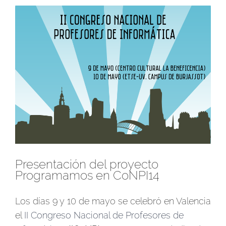
Ver
imagen
más
grande
Presentación del proyecto
Programamos en CoNPI14
Los días 9 y 10 de mayo se celebró en Valencia
el
II Congreso Nacional de Profesores de