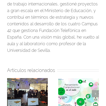
de trabajo internacionales, gestioné proyectos
a gran escala en el Ministerio de Educación, y
contribuí en términos de estrategia y nuevos
contenidos al desarrollo de los cuatro Campus
42 que gestiona Fundación Telefónica en
España. Con una visión más global, he vuelto al
aula y al laboratorio como profesor de la
Universidad de Sevilla.
Artículos relacionados
Jornada y ¡concurso!
Así fue la jornada de
n:
sobre Pensamiento
celebración «El
el
Computacional en la
pensamiento
e
Universidad Rey Juan
computacional se