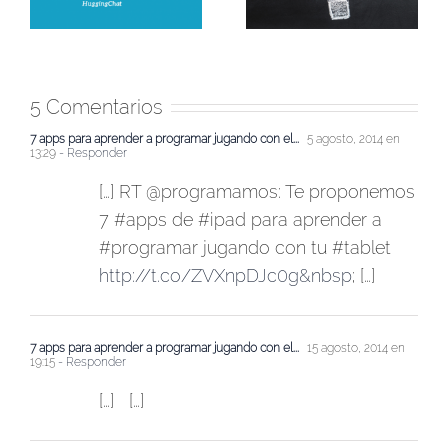
automáticamente por
‘apps’: Masako
un sistema de
Wakamiya
inteligencia artificial?
5 Comentarios
7 apps para aprender a programar jugando con el...
5 agosto, 2014 en
13:29
- Responder
[…] RT @programamos: Te proponemos
7 #apps de #ipad para aprender a
#programar jugando con tu #tablet
http://t.co/ZVXnpDJc0g&nbsp
; […]
7 apps para aprender a programar jugando con el...
15 agosto, 2014 en
19:15
- Responder
[…] […]