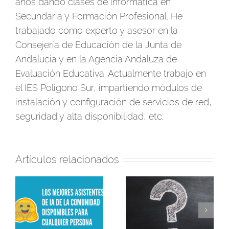
años dando clases de informática en
Secundaria y Formación Profesional. He
trabajado como experto y asesor en la
Consejería de Educación de la Junta de
Andalucía y en la Agencia Andaluza de
Evaluación Educativa. Actualmente trabajo en
el IES Polígono Sur, impartiendo módulos de
instalación y configuración de servicios de red,
seguridad y alta disponibilidad, etc.
Artículos relacionados
¿Serías capaz de
detectar qué partes
Aprendió a programar
de este artículo han
con 81 años y
al
sido escritas
desarrolla sus propias