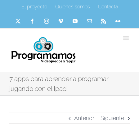
Saltar
El proyecto
Quiénes somos
Contacta
al
contenido
X
Facebook
Instagram
Vimeo
YouTube
Correo
Rss
Flickr
electrónico
7 apps para aprender a programar
jugando con el Ipad
Anterior
Siguiente