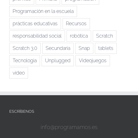
Programación en la escuela
prácticas educativas
Recursos
responsabilidad social
robótica
Scratch
Scratch 3.0
Secundaria
Snap
tablets
Tecnologia
Unplugged
Videojuegos
vídeo
ESCRÍBENOS
info@programamos.es