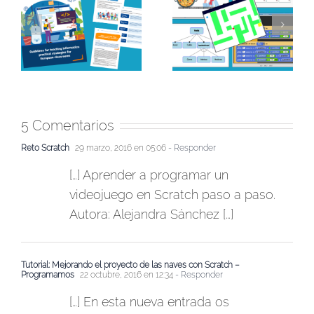
ea
¡Hamelin 77 llega a
REA para trabajar la
a
Aula Corto! Ideas y
variabilidad en el aula:
recursos para
una nueva dimensión
n
acompañar el
del pensamiento
de
visionado de la
computacional
película y trabajar la IA
5 Comentarios
Reto Scratch
29 marzo, 2016 en 05:06
- Responder
[…] Aprender a programar un
videojuego en Scratch paso a paso.
Autora: Alejandra Sánchez […]
Tutorial: Mejorando el proyecto de las naves con Scratch –
Programamos
22 octubre, 2016 en 12:34
- Responder
[…] En esta nueva entrada os