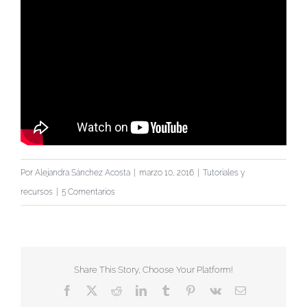
Por
Alejandra Sánchez Acosta
|
marzo 10, 2016
|
Tutoriales y
recursos
|
5 Comentarios
Share This Story, Choose Your Platform!
Facebook
X
Reddit
LinkedIn
Tumblr
Pinterest
Vk
Correo
electrónico