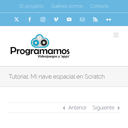
Saltar
El proyecto
Quiénes somos
Contacta
al
contenido
X
Facebook
Instagram
Vimeo
YouTube
Correo
Rss
Flickr
electrónico
Tutorial: Mi nave espacial en Scratch
Anterior
Siguiente