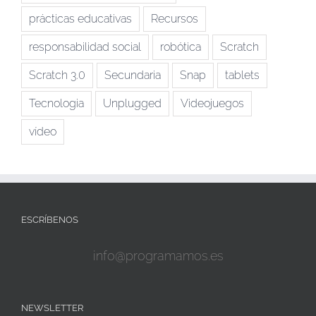
prácticas educativas
Recursos
responsabilidad social
robótica
Scratch
Scratch 3.0
Secundaria
Snap
tablets
Tecnologia
Unplugged
Videojuegos
vídeo
ESCRÍBENOS
info@programamos.es
NEWSLETTER