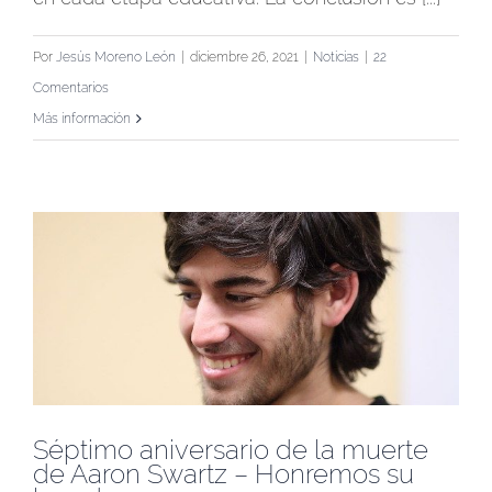
Por
Jesús Moreno León
|
diciembre 26, 2021
|
Noticias
|
22
Comentarios
Más información
Séptimo aniversario de la muerte
de Aaron Swartz – Honremos su