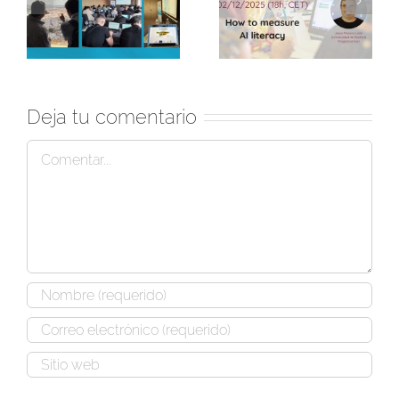
edición de la
el
«Seminarios de
experiencia formativa
:
investigación» de
en IA con Sevilla
r
RaspberryPi
Negra
Foundation
Deja tu comentario
Comentar