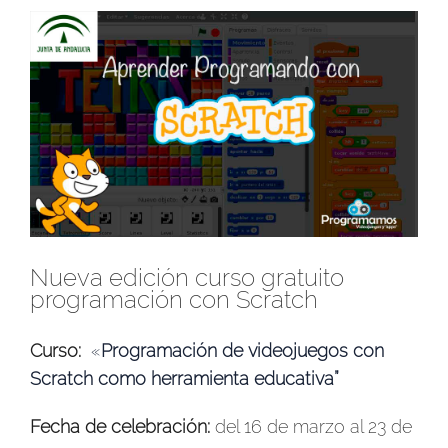
Ver
imagen
más
grande
Nueva edición curso gratuito
programación con Scratch
Curso:
«
Programación de videojuegos con
Scratch como herramienta educativa”
Fecha de celebración:
del 16 de marzo al 23 de