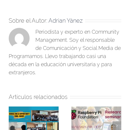
Sobre el Autor:
Adrian Yánez
Periodista y experto en Community
Management. Soy el responsable
de Comunicación y Social Media de
Programamos. Llevo trabajando casi una
década en la educación universitaria y para
extranjeros.
Artículos relacionados
Programamos
Finaliza la primera
participa en los
edición de la
el
«Seminarios de