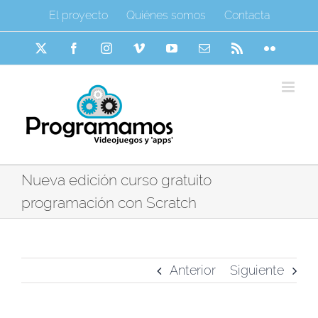
Saltar
El proyecto
Quiénes somos
Contacta
al
contenido
X
Facebook
Instagram
Vimeo
YouTube
Correo
Rss
Flickr
electrónico
Nueva edición curso gratuito
programación con Scratch
Anterior
Siguiente