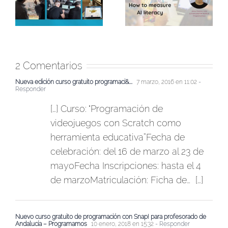
experiencia formativa
:
investigación» de
en IA con Sevilla
r
RaspberryPi
Negra
Foundation
2 Comentarios
Nueva edición curso gratuito programaci&...
7 marzo, 2016 en 11:02
-
Responder
[…] Curso: "Programación de
videojuegos con Scratch como
herramienta educativa”Fecha de
celebración: del 16 de marzo al 23 de
mayoFecha Inscripciones: hasta el 4
de marzoMatriculación: Ficha de… […]
Nuevo curso gratuito de programación con Snap! para profesorado de
Andalucía – Programamos
10 enero, 2018 en 15:32
- Responder