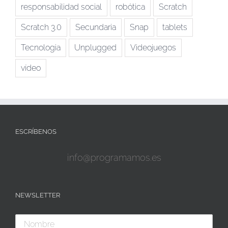
responsabilidad social
robótica
Scratch
Scratch 3.0
Secundaria
Snap
tablets
Tecnologia
Unplugged
Videojuegos
vídeo
ESCRÍBENOS
info@programamos.es
NEWSLETTER