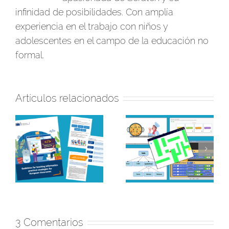
infinidad de posibilidades. Con amplía
experiencia en el trabajo con niños y
adolescentes en el campo de la educación no
formal.
Artículos relacionados
ea
¡Hamelin 77 llega a
REA para trabajar la
a
Aula Corto! Ideas y
variabilidad en el aula:
recursos para
una nueva dimensión
n
acompañar el
del pensamiento
de
visionado de la
computacional
película y trabajar la IA
3 Comentarios