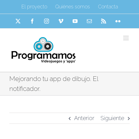
Saltar
El proyecto
Quiénes somos
Contacta
al
contenido
X
Facebook
Instagram
Vimeo
YouTube
Correo
Rss
Flickr
electrónico
Mejorando tu app de dibujo. El
notificador.
Anterior
Siguiente