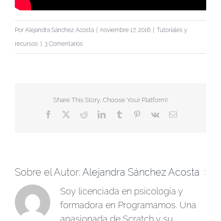
Por
Alejandra Sánchez Acosta
|
noviembre 17, 2016
|
Tutoriales y
recursos
|
3 Comentarios
Share This Story, Choose Your Platform!
Facebook
X
Reddit
LinkedIn
Tumblr
Pinterest
Vk
Correo
electrónico
Sobre el Autor:
Alejandra Sánchez Acosta
Soy licenciada en psicología y
formadora en Programamos. Una
apasionada de Scratch y su