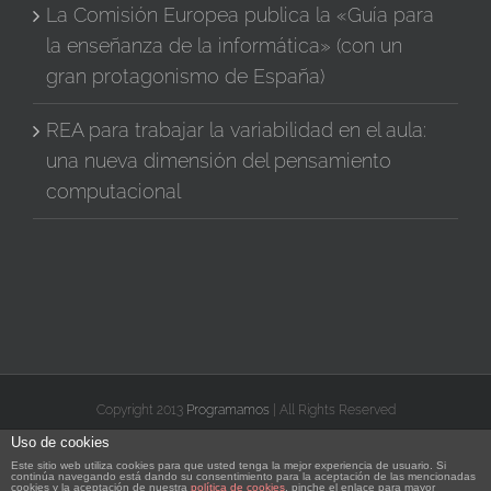
La Comisión Europea publica la «Guía para
la enseñanza de la informática» (con un
gran protagonismo de España)
REA para trabajar la variabilidad en el aula:
una nueva dimensión del pensamiento
computacional
Copyright 2013
Programamos
| All Rights Reserved
Uso de cookies
X
Facebook
Instagram
Vimeo
YouTube
Correo
Rss
Flickr
Este sitio web utiliza cookies para que usted tenga la mejor experiencia de usuario. Si
electrónico
continúa navegando está dando su consentimiento para la aceptación de las mencionadas
cookies y la aceptación de nuestra
política de cookies
, pinche el enlace para mayor