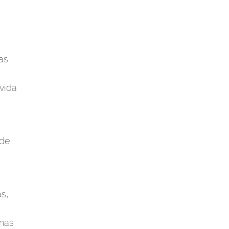
as
 vida
 de
as,
unas