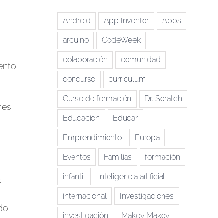
Android
App Inventor
Apps
arduino
CodeWeek
colaboración
comunidad
ento
concurso
curriculum
Curso de formación
Dr. Scratch
nes
Educación
Educar
Emprendimiento
Europa
Eventos
Familias
formación
infantil
inteligencia artificial
s
internacional
Investigaciones
ndo
investigación
Makey Makey