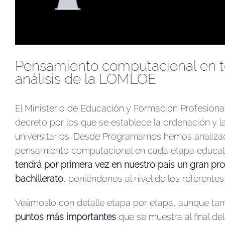
Pensamiento computacional en tod
análisis de la LOMLOE
El Ministerio de Educación y Formación Profesiona
decreto por los que se establece la ordenación y 
universitarios
. Desde Programamos hemos analizado
pensamiento computacional en cada etapa educativ
tendrá por primera vez en nuestro país un gran pro
bachillerato
, poniéndonos al nivel de los referent
Veámoslo con detalle etapa por etapa, aunque ta
puntos más importantes
que se muestra al final del 