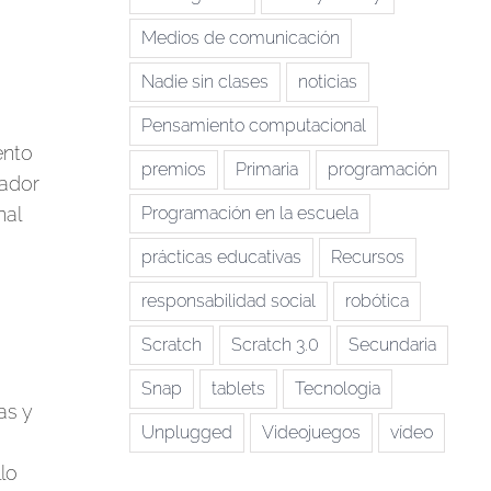
Medios de comunicación
Nadie sin clases
noticias
Pensamiento computacional
ento
premios
Primaria
programación
vador
nal
Programación en la escuela
prácticas educativas
Recursos
responsabilidad social
robótica
Scratch
Scratch 3.0
Secundaria
Snap
tablets
Tecnologia
as y
Unplugged
Videojuegos
vídeo
lo