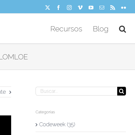
X
Facebook
Instagram
Vimeo
YouTube
Correo
Rss
Flick
electrónico
Recursos
Blog
la LOMLOE
Buscar:
nte
Categorías
Codeweek (35)