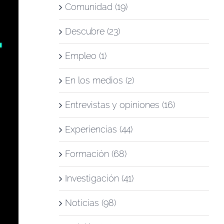
Comunidad (19)
Descubre (23)
Empleo (1)
En los medios (2)
Entrevistas y opiniones (16)
Experiencias (44)
Formación (68)
Investigación (41)
Noticias (98)