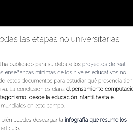
as las etapas no universitarias:
l ha publicado para su debate los
proyectos de real
las enseñanzas mínimas de los niveles educativos no
 estos documentos para estudiar qué presencia tiene
a. La conclusión es clara:
el pensamiento computacio
tagonismo, desde la educación infantil hasta el
es mundiales en este campo.
mbién puedes descargar la
infografía que resume los
artículo.