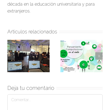
década en la educación universitaria y para
extranjeros.
Artículos relacionados
Jornada y ¡concurso!
Así fue la jornada de
n:
sobre Pensamiento
celebración «El
el
Computacional en la
pensamiento
e
Universidad Rey Juan
computacional se
Carlos
hace mayor de edad»
Deja tu comentario
Comentar