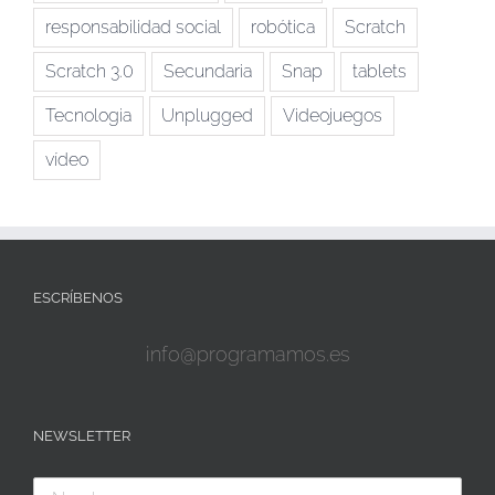
responsabilidad social
robótica
Scratch
Scratch 3.0
Secundaria
Snap
tablets
Tecnologia
Unplugged
Videojuegos
vídeo
ESCRÍBENOS
info@programamos.es
NEWSLETTER