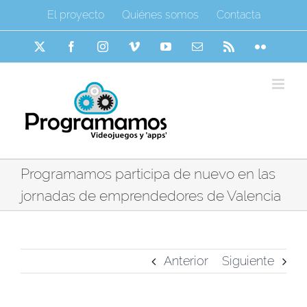
Saltar
El proyecto
Quiénes somos
Contacta
al
contenido
X
Facebook
Instagram
Vimeo
YouTube
Correo
Rss
Flickr
electrónico
Programamos participa de nuevo en las
jornadas de emprendedores de Valencia
Anterior
Siguiente