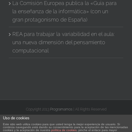
La Comisión Europea publica la «Guía para
la enseñanza de la informática» (con un
gran protagonismo de España)
REA para trabajar la variabilidad en el aula:
una nueva dimensión del pensamiento
computacional
Copyright 2013
Programamos
| All Rights Reserved
Uso de cookies
X
Facebook
Instagram
Vimeo
YouTube
Correo
Rss
Flickr
Este sitio web utiliza cookies para que usted tenga la mejor experiencia de usuario. Si
electrónico
continúa navegando está dando su consentimiento para la aceptación de las mencionadas
cookies y la aceptación de nuestra
política de cookies
, pinche el enlace para mayor