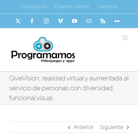
Saltar
El proyecto
Quiénes somos
Contacta
al
contenido
X
Facebook
Instagram
Vimeo
YouTube
Correo
Rss
Flickr
electrónico
GiveVision, realidad virtual y aumentada al
servicio de personas con diversidad
funcional visual
Anterior
Siguiente