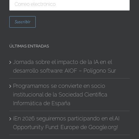
ÚLTIMAS ENTRADAS
Jornada sobre el impacto de la IA en el
desarrollo software: AIOF – Polígono Sur
Programamos se convierte en socio
institucional de la Sociedad Científica
Informática de España
¡En 2026 seguiremos participando en el AI
Opportunity Fund: Europe de Google.org!