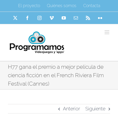
Saltar
El proyecto
Quiénes somos
Contacta
al
contenido
X
Facebook
Instagram
Vimeo
YouTube
Correo
Rss
Flickr
electrónico
H77 gana el premio a mejor película de
ciencia ficción en el French Riviera Film
Festival (Cannes)
Anterior
Siguiente