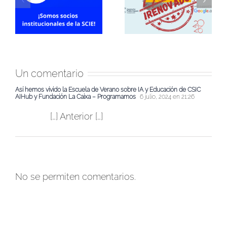
participando en el AI
de colaboración con
Opportunity Fund:
Sevilla Negra para
a
Europe de
formación en IA
ña
Google.org!
Un comentario
Así hemos vivido la Escuela de Verano sobre IA y Educación de CSIC
AIHub y Fundación La Caixa – Programamos
6 julio, 2024 en 21:26
[…] Anterior […]
No se permiten comentarios.