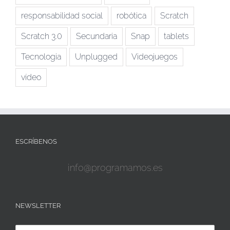
responsabilidad social
robótica
Scratch
Scratch 3.0
Secundaria
Snap
tablets
Tecnologia
Unplugged
Videojuegos
vídeo
ESCRÍBENOS
info@programamos.es
NEWSLETTER