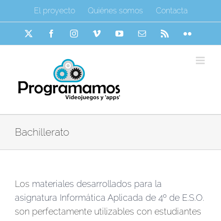
Saltar
El proyecto
Quiénes somos
Contacta
al
contenido
X
Facebook
Instagram
Vimeo
YouTube
Correo
Rss
Flickr
electrónico
Bachillerato
Los
materiales desarrollados para la
asignatura Informática Aplicada de 4º de E.S.O.
son perfectamente utilizables con estudiantes