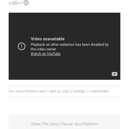
«allí»! 🙂
Por
Jesús Moreno León
|
abril 14, 2020
|
Noticias
|
1 comentario
Share This Story, Choose Your Platform!