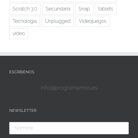
Scratch 3.0
Secundaria
Snap
tablets
Tecnologia
Unplugged
Videojuegos
vídeo
ESCRÍBENOS
info@programamos.es
NEWSLETTER