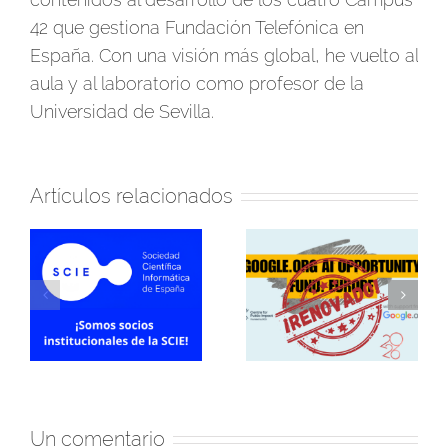
42 que gestiona Fundación Telefónica en
España. Con una visión más global, he vuelto al
aula y al laboratorio como profesor de la
Universidad de Sevilla.
Artículos relacionados
¡En 2026 seguiremos
Firmamos convenio
participando en el AI
de colaboración con
Opportunity Fund:
Sevilla Negra para
a
Europe de
formación en IA
ña
Google.org!
Un comentario