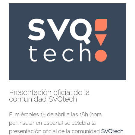
Ver
imagen
más
grande
Presentación oficial de la
comunidad SVQtech
El miércoles 15 de abril a las 18h (hora
peninsular en España) se celebra la
presentación oficial de la comunidad
SVQtech
,