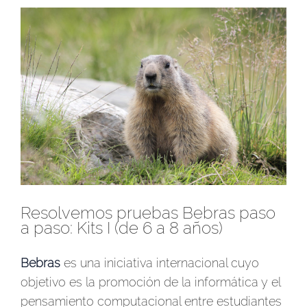
Ver
imagen
más
grande
Resolvemos pruebas Bebras paso
a paso: Kits I (de 6 a 8 años)
Bebras
es una iniciativa internacional cuyo
objetivo es la promoción de la informática y el
pensamiento computacional entre estudiantes