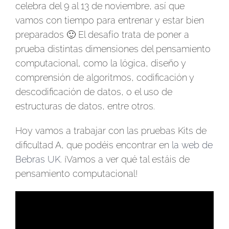
celebra del 9 al 13 de noviembre, así que
vamos con tiempo para entrenar y estar bien
preparados 🙂 El desafío trata de poner a
prueba distintas dimensiones del pensamiento
computacional, como la lógica, diseño y
comprensión de algoritmos, codificación y
descodificación de datos, o el uso de
estructuras de datos, entre otros.
Hoy vamos a trabajar con las pruebas Kits de
dificultad A, que podéis encontrar en
la web de
Bebras UK
. ¡Vamos a ver qué tal estáis de
pensamiento computacional!