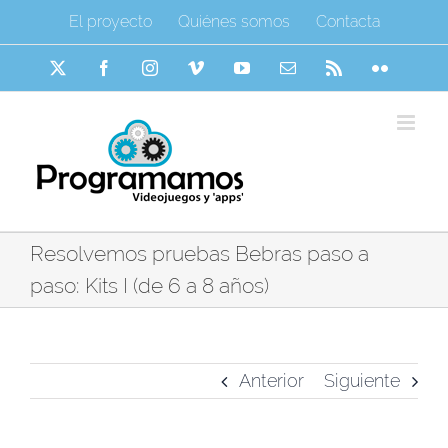
Saltar
El proyecto
Quiénes somos
Contacta
al
contenido
X
Facebook
Instagram
Vimeo
YouTube
Correo
Rss
Flickr
electrónico
Resolvemos pruebas Bebras paso a
paso: Kits I (de 6 a 8 años)
Anterior
Siguiente