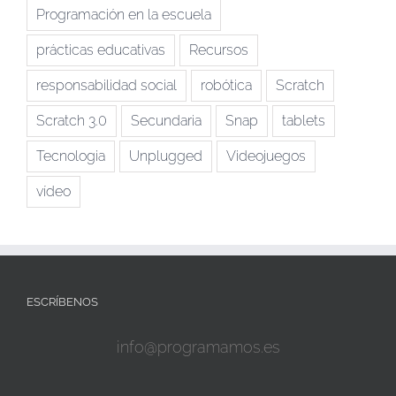
Programación en la escuela
prácticas educativas
Recursos
responsabilidad social
robótica
Scratch
Scratch 3.0
Secundaria
Snap
tablets
Tecnologia
Unplugged
Videojuegos
vídeo
ESCRÍBENOS
info@programamos.es