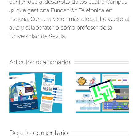
contenidos al desarrollo de los cuatro Campus
42 que gestiona Fundación Telefónica en
España. Con una visión más global, he vuelto al
aula y al laboratorio como profesor de la
Universidad de Sevilla.
Artículos relacionados
ea
¡Hamelin 77 llega a
REA para trabajar la
a
Aula Corto! Ideas y
variabilidad en el aula:
recursos para
una nueva dimensión
n
acompañar el
del pensamiento
de
visionado de la
computacional
película y trabajar la IA
Deja tu comentario