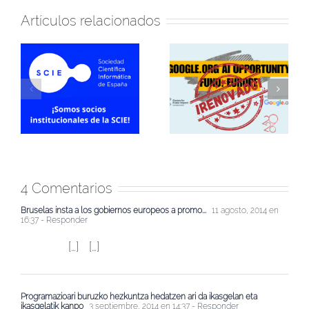
Artículos relacionados
¡En 2026 seguiremos
Firmamos convenio
participando en el AI
de colaboración con
Opportunity Fund:
Sevilla Negra para
a
Europe de
formación en IA
ña
Google.org!
4 Comentarios
Bruselas insta a los gobiernos europeos a promo...
11 agosto, 2014 en
16:37
- Responder
[…] […]
Programazioari buruzko hezkuntza hedatzen ari da ikasgelan eta
ikasgelatik kanpo
3 septiembre, 2014 en 14:37
- Responder