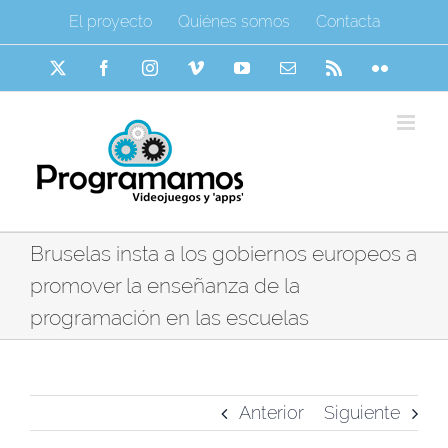
Saltar
El proyecto
Quiénes somos
Contacta
al
contenido
X
Facebook
Instagram
Vimeo
YouTube
Correo
Rss
Flickr
electrónico
Bruselas insta a los gobiernos europeos a
promover la enseñanza de la
programación en las escuelas
Anterior
Siguiente