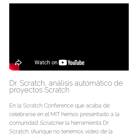
Dr. Scratch, análisis automático de
proyectos Scratch
En la
Scratch Conference
que acaba de
celebrarse en el MIT hemos presentado a la
comunidad
Scratcher
la herramienta Dr.
Scratch. (Aunque no tenemos vídeo de la