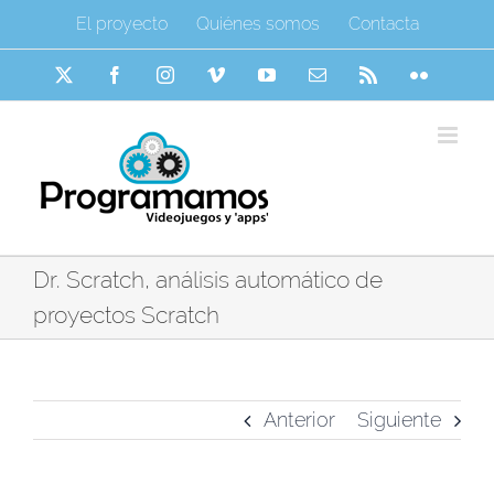
Saltar
El proyecto
Quiénes somos
Contacta
al
contenido
X
Facebook
Instagram
Vimeo
YouTube
Correo
Rss
Flickr
electrónico
Dr. Scratch, análisis automático de
proyectos Scratch
Anterior
Siguiente