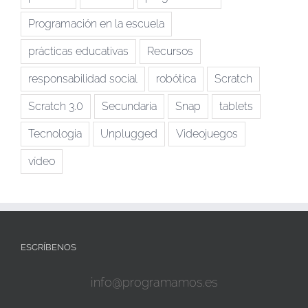
Programación en la escuela
prácticas educativas
Recursos
responsabilidad social
robótica
Scratch
Scratch 3.0
Secundaria
Snap
tablets
Tecnologia
Unplugged
Videojuegos
vídeo
ESCRÍBENOS
info@programamos.es