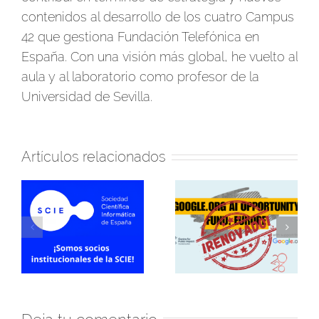
contenidos al desarrollo de los cuatro Campus
42 que gestiona Fundación Telefónica en
España. Con una visión más global, he vuelto al
aula y al laboratorio como profesor de la
Universidad de Sevilla.
Artículos relacionados
¡En 2026 seguiremos
Firmamos convenio
participando en el AI
de colaboración con
Opportunity Fund:
Sevilla Negra para
a
Europe de
formación en IA
ña
Google.org!