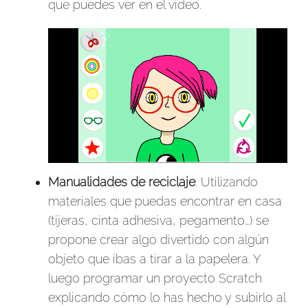
que puedes ver en el vídeo.
Manualidades de reciclaje
. Utilizando
materiales que puedas encontrar en casa
(tijeras, cinta adhesiva, pegamento…) se
propone crear algo divertido con algún
objeto que ibas a tirar a la papelera. Y
luego programar un proyecto Scratch
explicando cómo lo has hecho y subirlo al