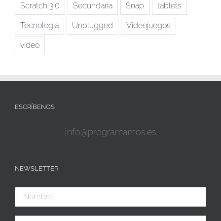
Scratch 3.0
Secundaria
Snap
tablets
Tecnologia
Unplugged
Videojuegos
vídeo
ESCRÍBENOS
info@programamos.es
NEWSLETTER