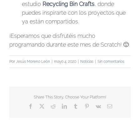
estudio
Recycling Bin Crafts
, donde
puedes inspirarte con los proyectos que
ya están compartidos.
¡Esperamos que disfrutéis mucho
programando durante este mes de Scratch! 🙂
Por
Jesús Moreno León
|
mayo 4, 2020
|
Noticias
|
Sin comentarios
Share This Story, Choose Your Platform!
Facebook
X
Reddit
LinkedIn
Tumblr
Pinterest
Vk
Correo
electrónico