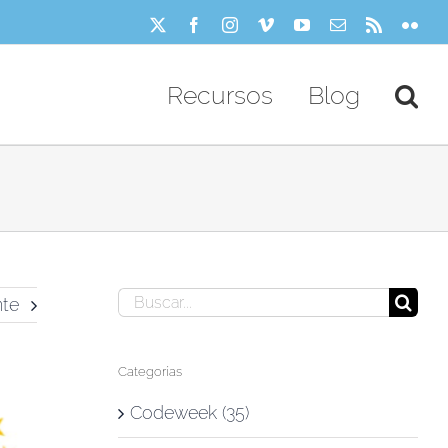
X
Facebook
Instagram
Vimeo
YouTube
Correo
Rss
Flick
electrónico
Recursos
Blog
Buscar:
nte
Categorías
Codeweek (35)