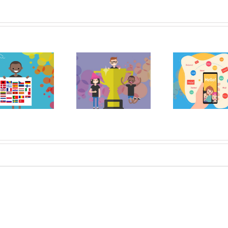
A pesar de la
Celeb
pandemia EU
¡Hoy comienza EU
d
Code Week sigue
Code Week 2020!
cumpl
batiendo records
EU C