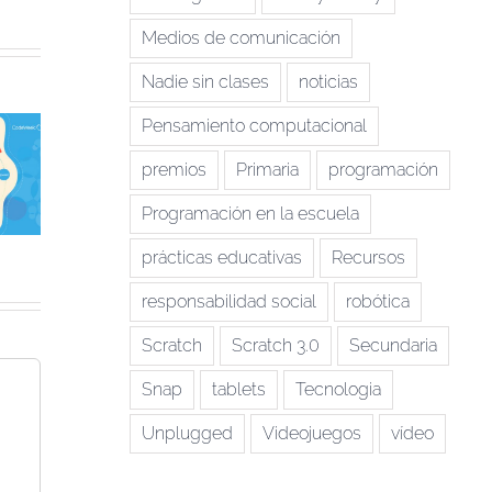
Medios de comunicación
Nadie sin clases
noticias
Pensamiento computacional
Cuatro millones
remos el
de personas
premios
Primaria
programación
écimo
programaron
¡Ya está aquí EU
eaños de
código con EU
Code Week 2021!
Programación en la escuela
ode Week
Code Week en
2021
prácticas educativas
Recursos
responsabilidad social
robótica
Scratch
Scratch 3.0
Secundaria
Snap
tablets
Tecnologia
Unplugged
Videojuegos
vídeo