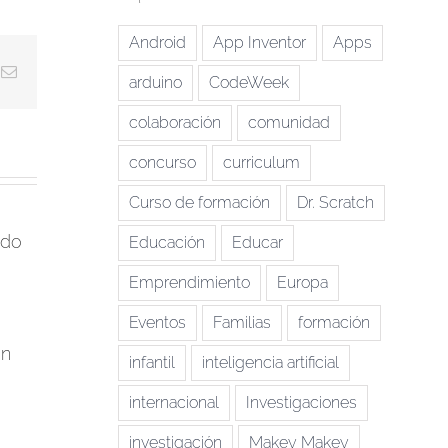
Android
App Inventor
Apps
k
Correo
arduino
CodeWeek
electrónico
colaboración
comunidad
concurso
curriculum
Curso de formación
Dr. Scratch
ndo
Educación
Educar
Emprendimiento
Europa
Eventos
Familias
formación
ón
infantil
inteligencia artificial
internacional
Investigaciones
investigación
Makey Makey