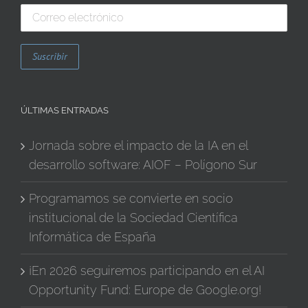
ÚLTIMAS ENTRADAS
Jornada sobre el impacto de la IA en el
desarrollo software: AIOF – Polígono Sur
Programamos se convierte en socio
institucional de la Sociedad Científica
Informática de España
¡En 2026 seguiremos participando en el AI
Opportunity Fund: Europe de Google.org!