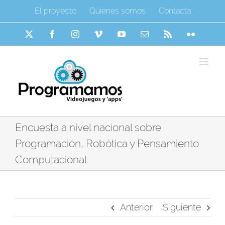
Saltar
El proyecto
Quiénes somos
Contacta
al
contenido
X
Facebook
Instagram
Vimeo
YouTube
Correo
Rss
Flickr
electrónico
Encuesta a nivel nacional sobre
Programación, Robótica y Pensamiento
Computacional
Anterior
Siguiente