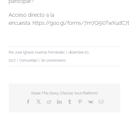
participar?
Acceso directo a la
encuesta:
https://goo.gl/forms/7m7Q5I0TwXudC7
Por
José Ignacio Huertas Fernández
|
diciembre 20,
2017
|
Comunidad
|
Sin comentarios
Share This Story, Choose Your Platform!
Facebook
X
Reddit
LinkedIn
Tumblr
Pinterest
Vk
Correo
electrónico