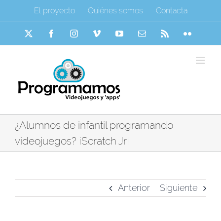
Saltar
El proyecto
Quiénes somos
Contacta
al
contenido
X
Facebook
Instagram
Vimeo
YouTube
Correo
Rss
Flickr
electrónico
¿Alumnos de infantil programando
videojuegos? ¡Scratch Jr!
Anterior
Siguiente