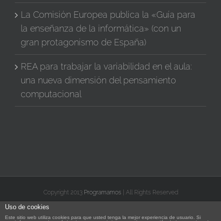
La Comisión Europea publica la «Guía para
la enseñanza de la informática» (con un
gran protagonismo de España)
REA para trabajar la variabilidad en el aula:
una nueva dimensión del pensamiento
computacional
Copyright 2013
Programamos
| All Rights Reserved
Uso de cookies
X
Facebook
Instagram
Vimeo
YouTube
Correo
Rss
Flickr
Este sitio web utiliza cookies para que usted tenga la mejor experiencia de usuario. Si