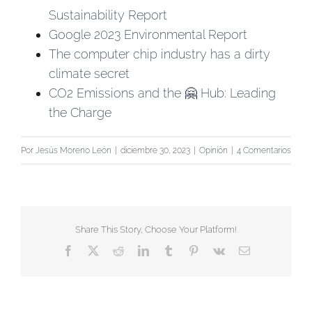
Sustainability Report
Google 2023 Environmental Report
The computer chip industry has a dirty
climate secret
CO2 Emissions and the 🤗 Hub: Leading
the Charge
Por
Jesús Moreno León
|
diciembre 30, 2023
|
Opinión
|
4 Comentarios
Share This Story, Choose Your Platform!
Facebook
X
Reddit
LinkedIn
Tumblr
Pinterest
Vk
Correo
electrónico