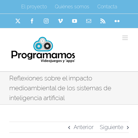
Saltar
El proyecto
Quiénes somos
Contacta
al
contenido
X
Facebook
Instagram
Vimeo
YouTube
Correo
Rss
Flickr
electrónico
Reflexiones sobre el impacto
medioambiental de los sistemas de
inteligencia artificial
Anterior
Siguiente