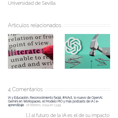
Universidad de Sevilla.
Artículos relacionados
ChatGPT para evaluar
Con la IA generativa, la
el trabajo del
fiebre del oro llegó a
alumnado: ¿seguro
l
la educación española
que es buena idea?
4 Comentarios
IA y Educación. Reconocimiento facial, #AIAct, lo nuevo de OpenAI,
Gemini en Workspaces, el Modelo PIO y más podcasts de IA | e-
aprendizaje
18 febrero, 2024 en 13:49
[…] al futuro de la IA es el de su impacto