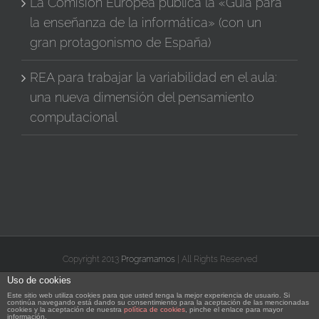
La Comisión Europea publica la «Guía para
la enseñanza de la informática» (con un
gran protagonismo de España)
REA para trabajar la variabilidad en el aula:
una nueva dimensión del pensamiento
computacional
Copyright 2013
Programamos
| All Rights Reserved
Uso de cookies
X
Facebook
Instagram
Vimeo
YouTube
Correo
Rss
Flickr
Este sitio web utiliza cookies para que usted tenga la mejor experiencia de usuario. Si
electrónico
continúa navegando está dando su consentimiento para la aceptación de las mencionadas
cookies y la aceptación de nuestra
política de cookies
, pinche el enlace para mayor
información.