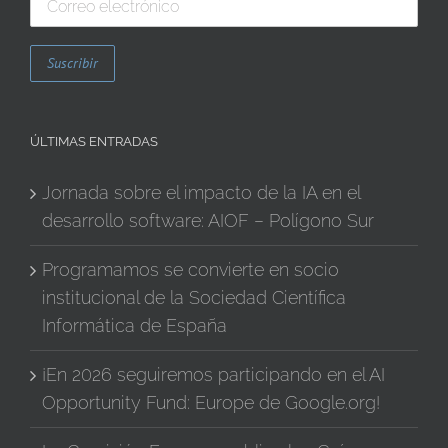
ÚLTIMAS ENTRADAS
Jornada sobre el impacto de la IA en el
desarrollo software: AIOF – Polígono Sur
Programamos se convierte en socio
institucional de la Sociedad Científica
Informática de España
¡En 2026 seguiremos participando en el AI
Opportunity Fund: Europe de Google.org!