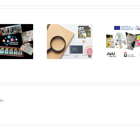
¿Qué dice la
Estr
evidencia
¿Quieres sacar
didácti
científica sobre
todo el partido
educa
trabajar el
didáctico al
pens
pensamiento
modelado y los
compu
computacional en
diagramas?
des
matemáticas,
¡Participa en esta
persp
como propone la
investigación!
g
LOMLOE?
der