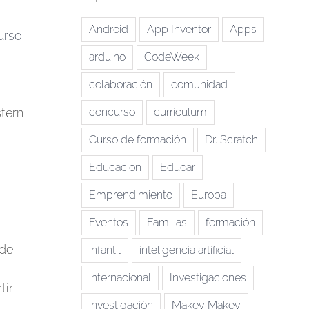
Android
App Inventor
Apps
curso
arduino
CodeWeek
colaboración
comunidad
tern
concurso
curriculum
Curso de formación
Dr. Scratch
Educación
Educar
Emprendimiento
Europa
Eventos
Familias
formación
sde
infantil
inteligencia artificial
internacional
Investigaciones
tir
investigación
Makey Makey