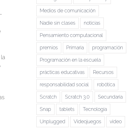
Medios de comunicación
-
Nadie sin clases
noticias
e
Pensamiento computacional
premios
Primaria
programación
 la
Programación en la escuela
o
prácticas educativas
Recursos
responsabilidad social
robótica
as
Scratch
Scratch 3.0
Secundaria
Snap
tablets
Tecnologia
Unplugged
Videojuegos
vídeo