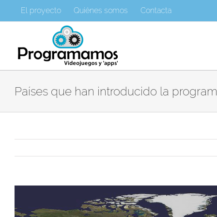
Saltar
El proyecto
Quiénes somos
Contacta
al
contenido
Países que han introducido la program
Ver
imagen