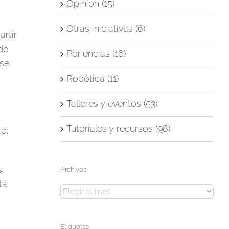
Opinión (15)
Otras iniciativas (6)
rtir
do
Ponencias (16)
 se
Robótica (11)
Talleres y eventos (53)
Tutoriales y recursos (98)
el
s
Archivos
tá
Archivos
Etiquetas