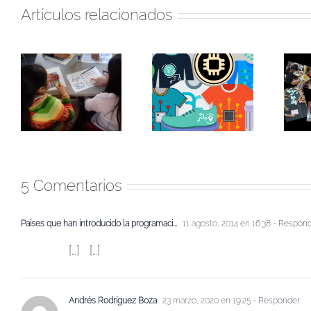
Artículos relacionados
la
E-textiles para la
educación STEAM
Beneficios de usar
en educación
el modelado y los
l
primaria: una
diagramas en el
revisión
aula
e
sistemática
5 Comentarios
Países que han introducido la programaci...
11 agosto, 2014 en 16:38
- Respon
[…] […]
Andrés Rodríguez Boza
23 marzo, 2020 en 19:25
- Responder