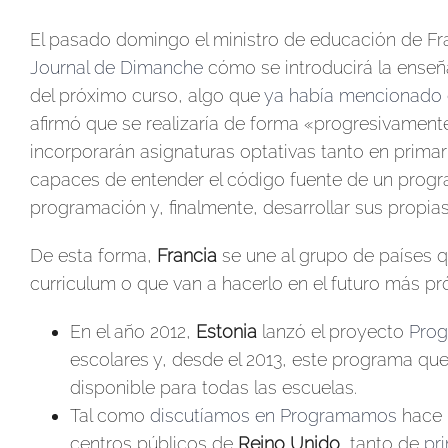
El pasado domingo el ministro de educación de F
Journal de Dimanche
cómo se introducirá la enseña
del próximo curso, algo que
ya había mencionado e
afirmó que se realizaría de forma «progresivament
incorporarán asignaturas optativas tanto en prima
capaces de entender el código fuente de un progr
programación y, finalmente, desarrollar sus propias
De esta forma,
Francia
se une al grupo de países 
curriculum o que van a hacerlo en el futuro más p
En el año 2012,
Estonia
lanzó el proyecto
Prog
escolares y, desde el 2013, este programa qu
disponible para todas las escuelas.
Tal como
discutíamos en Programamos
hace 
centros públicos de
Reino Unido
, tanto de
pr