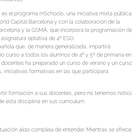
o es
el programa mSchools
, una iniciativa mixta pública
rld Capital Barcelona y con la colaboración de la
Barcelona y la GSMA, que incorpora la programación d
 asignatura optativa de 4º ESO.
pañola
que, de manera generalizada, impartirá
mo curso a todos los alumnos de 4º y 5º de primaria en
s docentes ha preparado un
curso de verano
y un curs
 iniciativas formativas en las que participará
tir formación a sus docentes, pero no tenemos notici
e esta disciplina en sus curriculum.
ituación algo compleja de entender. Mientras se ofrece