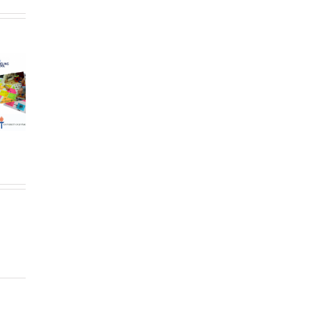
ategias
cas para la
E-textiles para la
ción del
educación STEAM
Beneficios de usar
amiento
en educación
el modelado y los
tacional
primaria: una
diagramas en el
de una
revisión
aula
ectiva de
sistemática
énero