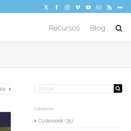
X
Facebook
Instagram
Vimeo
YouTube
Correo
Rss
Flick
electrónico
Recursos
Blog
Buscar:
nte
Categorías
Codeweek (35)