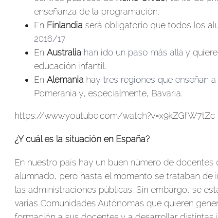
enseñanza de la programación.
En
Finlandia
será obligatorio que todos los 
2016/17
.
En
Australia
han ido un paso más allá
y quiere
educación infantil.
En
Alemania
hay
tres regiones que enseñan a
Pomerania y, especialmente, Bavaria.
https://www.youtube.com/watch?v=x9kZGfW7tZc
¿Y cuál es la situación en España?
En nuestro país hay un buen número de docentes
alumnado, pero hasta el momento se trataban de i
las administraciones públicas. Sin embargo, se es
varias Comunidades Autónomas que quieren genera
formación a sus docentes y a desarrollar distintas i