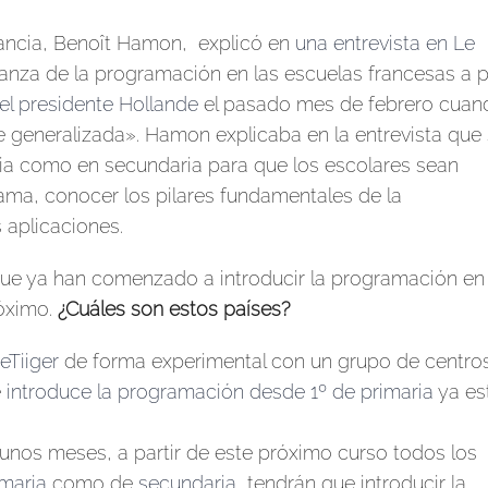
rancia, Benoît Hamon, explicó en
una entrevista en Le
nza de la programación en las escuelas francesas a pa
l presidente Hollande
el pasado mes de febrero cuan
e generalizada». Hamon explicaba en la entrevista que
ria como en secundaria para que los escolares sean
ama, conocer los pilares fundamentales de la
 aplicaciones.
que ya han comenzado a introducir la programación en 
róximo.
¿Cuáles son estos países?
eTiiger
de forma experimental con un grupo de centro
e
introduce la programación desde 1º de primaria
ya es
unos meses, a partir de este próximo curso todos los
imaria
como de
secundaria
, tendrán que introducir la