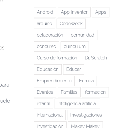
Android
App Inventor
Apps
arduino
CodeWeek
colaboración
comunidad
concurso
curriculum
es
Curso de formación
Dr. Scratch
Educación
Educar
Emprendimiento
Europa
para
Eventos
Familias
formación
vuelo
infantil
inteligencia artificial
internacional
Investigaciones
investigación
Makey Makey