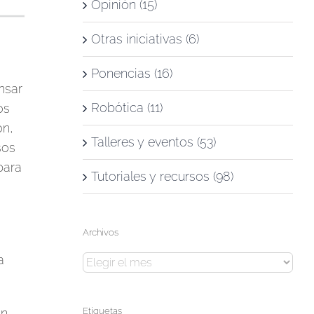
Opinión (15)
Otras iniciativas (6)
Ponencias (16)
nsar
Robótica (11)
os
ón,
Talleres y eventos (53)
sos
para
Tutoriales y recursos (98)
Archivos
a
Archivos
un
Etiquetas