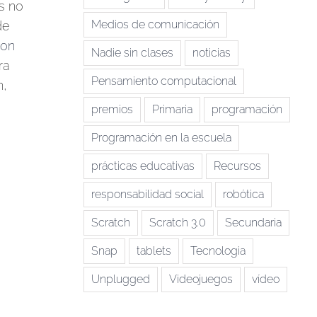
s no
Medios de comunicación
de
con
Nadie sin clases
noticias
ra
Pensamiento computacional
n,
premios
Primaria
programación
Programación en la escuela
prácticas educativas
Recursos
responsabilidad social
robótica
Scratch
Scratch 3.0
Secundaria
Snap
tablets
Tecnologia
Unplugged
Videojuegos
vídeo