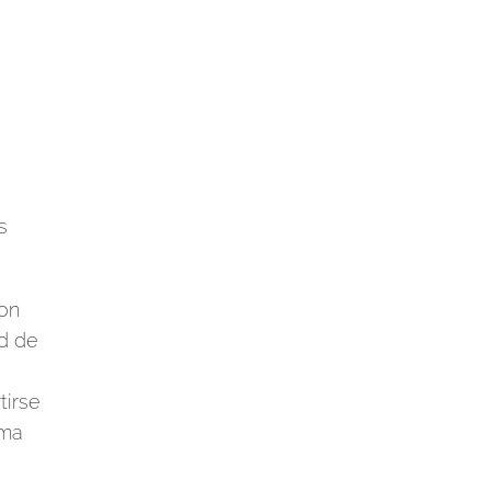
s
con
ad de
tirse
rma