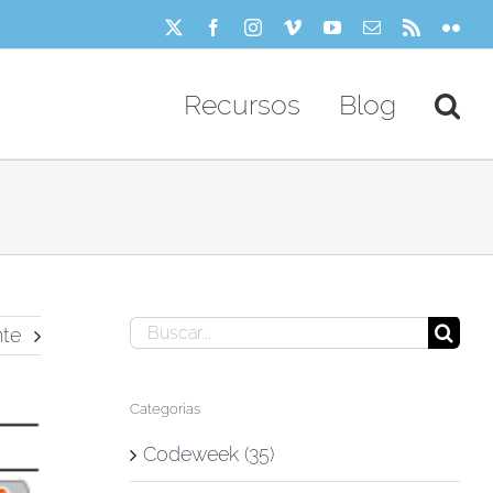
X
Facebook
Instagram
Vimeo
YouTube
Correo
Rss
Flick
electrónico
Recursos
Blog
Buscar:
nte
Categorías
Codeweek (35)