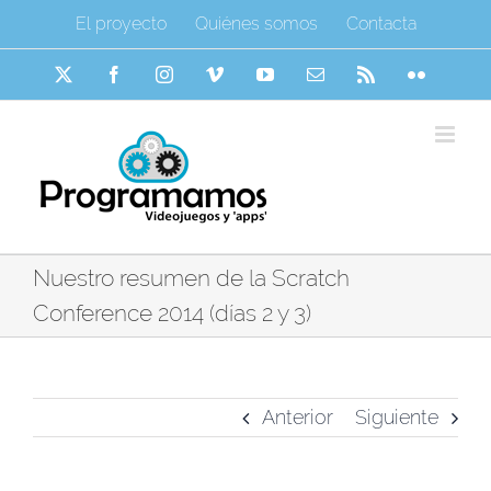
Saltar
El proyecto
Quiénes somos
Contacta
al
contenido
X
Facebook
Instagram
Vimeo
YouTube
Correo
Rss
Flickr
electrónico
Nuestro resumen de la Scratch
Conference 2014 (días 2 y 3)
Anterior
Siguiente