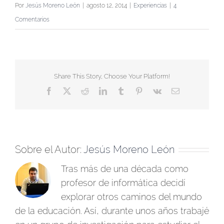
Por
Jesús Moreno León
|
agosto 12, 2014
|
Experiencias
|
4
Comentarios
Share This Story, Choose Your Platform!
Facebook
X
Reddit
LinkedIn
Tumblr
Pinterest
Vk
Correo
electrónico
Sobre el Autor:
Jesús Moreno León
Tras más de una década como
profesor de informática decidí
explorar otros caminos del mundo
de la educación. Así, durante unos años trabajé