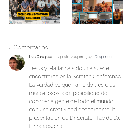
probar y validar un
Escuela de Verano
l
nuevo juego serio
sobre IA y Educación
narrativo sobre
de CSIC AIHub y
pensamiento
Fundación La Caixa
computacional
4 Comentarios
Luis Carbajosa
12 agosto, 2014 en 13:07
- Responder
Jesús y María: ha sido una suerte
encontraros en la Scratch Conference.
La verdad es que han sido tres días
maravillosos, con posibilidad de
conocer a gente de todo el mundo
con una creatividad desbordante. la
presentación de Dr Scratch fue de 10.
¡Enhorabuena!